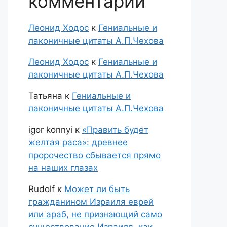
комментарии
Леонид Ходос
к
Гениальные и
лаконичные цитаты А.П.Чехова
Леонид Ходос
к
Гениальные и
лаконичные цитаты А.П.Чехова
Татьяна
к
Гениальные и
лаконичные цитаты А.П.Чехова
igor konnyi
к
«Править будет
желтая раса»: древнее
пророчество сбывается прямо
на наших глазах
Rudolf
к
Может ли быть
гражданином Израиля еврей
или араб, не признающий само