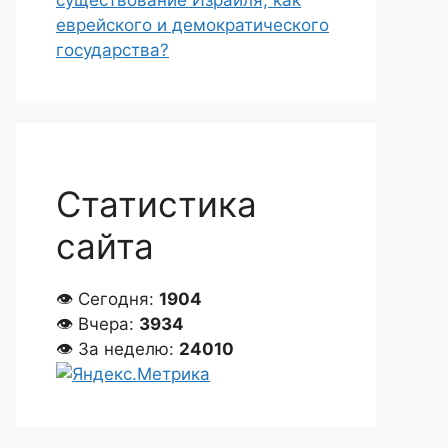
существование Израиля, как
еврейского и демократического
государства?
Статистика
сайта
👁 Сегодня:
1904
👁 Вчера:
3934
👁 За неделю:
24010