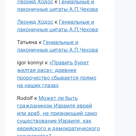
Леонид Ходос
к
Гениальные и
лаконичные цитаты А.П.Чехова
Леонид Ходос
к
Гениальные и
лаконичные цитаты А.П.Чехова
Татьяна
к
Гениальные и
лаконичные цитаты А.П.Чехова
igor konnyi
к
«Править будет
желтая раса»: древнее
пророчество сбывается прямо
на наших глазах
Rudolf
к
Может ли быть
гражданином Израиля еврей
или араб, не признающий само
существование Израиля, как
еврейского и демократического