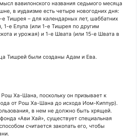
мысл вавилонского названия седьмого месяца
шне, в иудаизме есть четыре новогодних дня:
1-е Тишрея – для календарных лет, шаббатних
, 1-е Елула (или 1-е Тишрея по другим
кота и урожая) и 1-е Швата (или 15-е Швата в
ца Тишрей были созданы Адам и Ева.
 Рош Ха-Шана, поскольку он призывает к
ода от Рош Ха-Шана до исхода Иом-Киппур).
ользования, в нем не должно быть хрящей.
фонда «Ави Хай», существует специальная
способом считается закопать его, чтобы
ани.