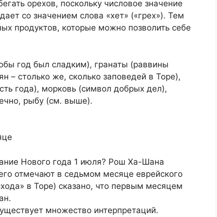
егать орехов, поскольку числовое значение
дает со значением слова «хет» («грех»). Тем
ных продуктов, которые можно позволить себе
тобы год был сладким), гранаты (раввины
ян – столько же, сколько заповедей в Торе),
ть года), морковь (символ добрых дел),
ечно, рыбу (см. выше).
яце
ание Нового года 1 июля? Рош Ха-Шана
 его отмечают в седьмом месяце еврейского
хода» в Торе) сказано, что первым месяцем
ан.
Существует множество интерпретаций.