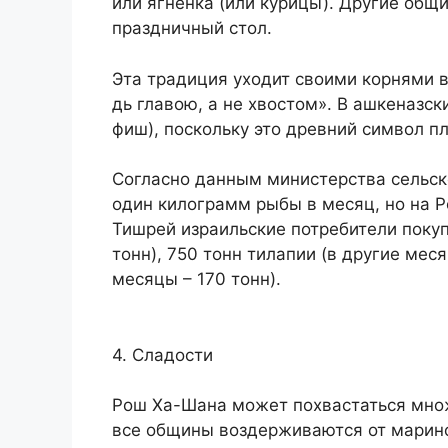
или ягненка (или курицы). Другие общ
праздничный стол.
Эта традиция уходит своими корнями в
дь главою, а не хвостом». В ашкеназс
фиш), поскольку это древний символ п
Согласно данным министерства сельск
один килограмм рыбы в месяц, но на Р
Тишрей израильские потребители покуп
тонн), 750 тонн тилапии (в другие меся
месяцы – 170 тонн).
4. Сладости
Рош Ха-Шана может похвастаться множ
все общины воздерживаются от марино