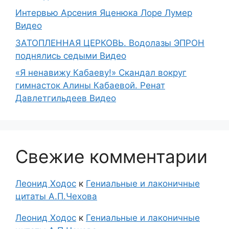
Интервью Арсения Яценюка Лоре Лумер
Видео
ЗАТОПЛЕННАЯ ЦЕРКОВЬ. Водолазы ЭПРОН
поднялись седыми Видео
«Я ненавижу Кабаеву!» Скандал вокруг
гимнасток Алины Кабаевой. Ренат
Давлетгильдеев Видео
Свежие комментарии
Леонид Ходос
к
Гениальные и лаконичные
цитаты А.П.Чехова
Леонид Ходос
к
Гениальные и лаконичные