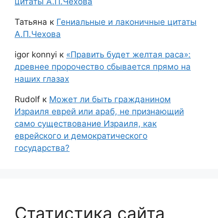
цитаты А.П.Чехова
Татьяна
к
Гениальные и лаконичные цитаты
А.П.Чехова
igor konnyi
к
«Править будет желтая раса»:
древнее пророчество сбывается прямо на
наших глазах
Rudolf
к
Может ли быть гражданином
Израиля еврей или араб, не признающий
само существование Израиля, как
еврейского и демократического
государства?
Статистика сайта