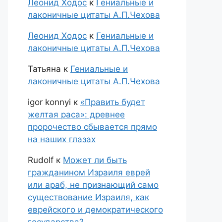
Леонид Ходос
к
Гениальные и
лаконичные цитаты А.П.Чехова
Леонид Ходос
к
Гениальные и
лаконичные цитаты А.П.Чехова
Татьяна
к
Гениальные и
лаконичные цитаты А.П.Чехова
igor konnyi
к
«Править будет
желтая раса»: древнее
пророчество сбывается прямо
на наших глазах
Rudolf
к
Может ли быть
гражданином Израиля еврей
или араб, не признающий само
существование Израиля, как
еврейского и демократического