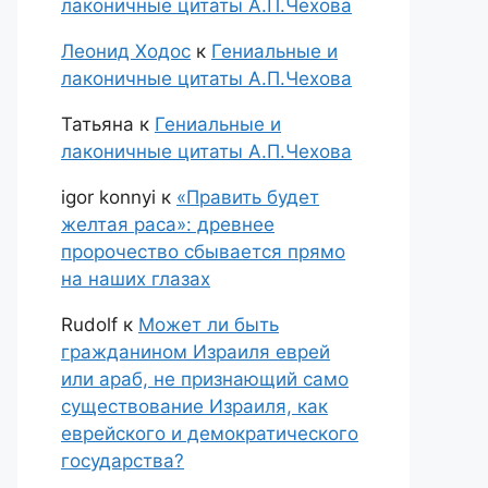
лаконичные цитаты А.П.Чехова
Леонид Ходос
к
Гениальные и
лаконичные цитаты А.П.Чехова
Татьяна
к
Гениальные и
лаконичные цитаты А.П.Чехова
igor konnyi
к
«Править будет
желтая раса»: древнее
пророчество сбывается прямо
на наших глазах
Rudolf
к
Может ли быть
гражданином Израиля еврей
или араб, не признающий само
существование Израиля, как
еврейского и демократического
государства?