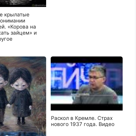
е крылатые
понимании
й. «Корова на
хать зайцем» и
ругое
Раскол в Кремле. Страх
нового 1937 года. Видео