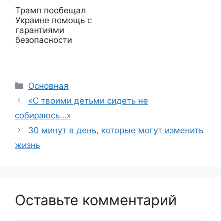
Трамп пообещал
Украине помощь с
гарантиями
безопасности
Рубрики
Основная
«С твоими детьми сидеть не
собираюсь…»
30 минут в день, которые могут изменить
жизнь
Оставьте комментарий