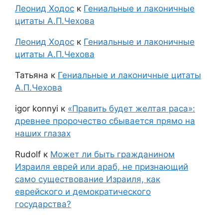
Леонид Ходос
к
Гениальные и лаконичные
цитаты А.П.Чехова
Леонид Ходос
к
Гениальные и лаконичные
цитаты А.П.Чехова
Татьяна
к
Гениальные и лаконичные цитаты
А.П.Чехова
igor konnyi
к
«Править будет желтая раса»:
древнее пророчество сбывается прямо на
наших глазах
Rudolf
к
Может ли быть гражданином
Израиля еврей или араб, не признающий
само существование Израиля, как
еврейского и демократического
государства?