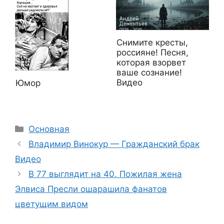
Снимите кресты,
россияне! Песня,
которая взорвет
ваше сознание!
Видео
Юмор
Рубрики
Основная
Владимир Винокур — Гражданский брак
Видео
В 77 выглядит на 40. Пожилая жена
Элвиса Пресли ошарашила фанатов
цветущим видом