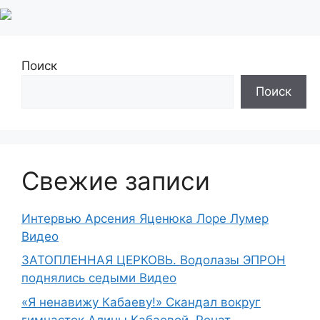
Поиск
Поиск
Свежие записи
Интервью Арсения Яценюка Лоре Лумер
Видео
ЗАТОПЛЕННАЯ ЦЕРКОВЬ. Водолазы ЭПРОН
поднялись седыми Видео
«Я ненавижу Кабаеву!» Скандал вокруг
гимнасток Алины Кабаевой. Ренат