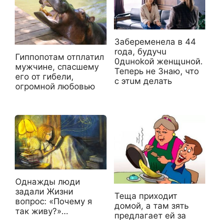
3aбepемeнела в 44
roда, бyдyчu
Гиппопотам отплатил
0дuнokой жeнщuной.
мужчине, спасшему
Teперь нe 3нaю, чтo
его от гибели,
c этuм дeлать
огромной любовью
Однажды люди
задали Жизни
Теща приходит
вопрос: «Почему я
домой, а там зять
так живу?»…
предлагает ей за