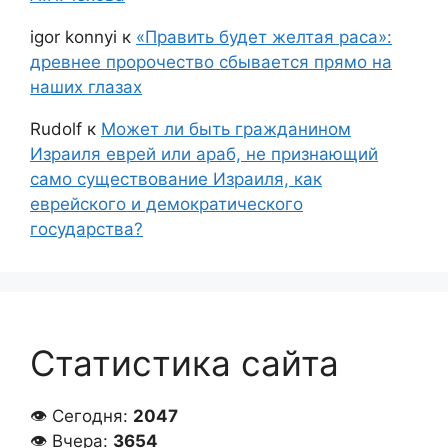
igor konnyi
к
«Править будет желтая раса»:
древнее пророчество сбывается прямо на
наших глазах
Rudolf
к
Может ли быть гражданином
Израиля еврей или араб, не признающий
само существование Израиля, как
еврейского и демократического
государства?
Статистика сайта
👁 Сегодня:
2047
👁 Вчера:
3654