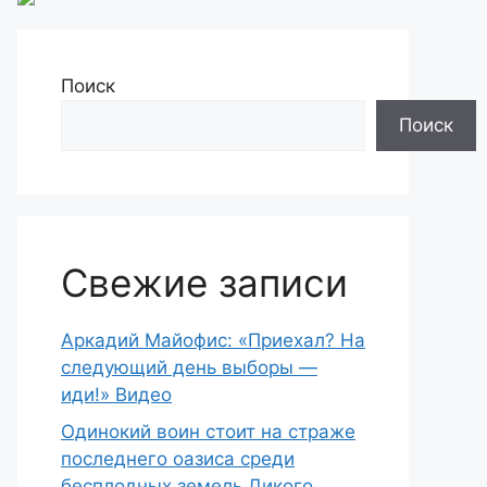
Поиск
Поиск
Свежие записи
Аркадий Майофис: «Приехал? На
следующий день выборы —
иди!» Видео
Одинокий воин стоит на страже
последнего оазиса среди
бесплодных земель Дикого