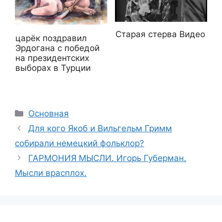
Старая стерва Видео
царёк поздравил
Эрдогана с победой
на президентских
выборах в Турции
Рубрики
Основная
Для кого Якоб и Вильгельм Гримм
собирали немецкий фольклор?
ГАРМОНИЯ МЫСЛИ. Игорь Губерман.
Мысли врасплох.