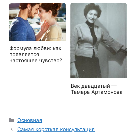
Формула любви: как
появляется
настоящее чувство?
Век двадцатый —
Тамара Артамонова
Рубрики
Основная
Самая короткая консультация