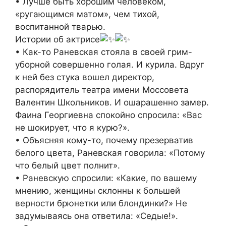
• Лучше быть хорошим человеком,
«ругающимся матом», чем тихой,
воспитанной тварью.
Истории об актрисе
• Как-то Раневская стояла в своей грим-
уборной совершенно голая. И курила. Вдруг
к ней без стука вошел директор,
распорядитель театра имени Моссовета
Валентин Школьников. И ошарашенно замер.
Фаина Георгиевна спокойно спросила: «Вас
не шокирует, что я курю?».
• Объясняя кому-то, почему презерватив
белого цвета, Раневская говорила: «Потому
что белый цвет полнит».
• Раневскую спросили: «Какие, по вашему
мнению, женщины склонны к большей
верности брюнетки или блондинки?» Не
задумываясь она ответила: «Седые!».