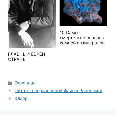
10 Самых
смертельно опасных
камней и минералов
ГЛАВНЫЙ ЕВРЕЙ
СТРАНЫ
Рубрики
Основная
Цитаты несравненной Фаины Раневской
Юмор