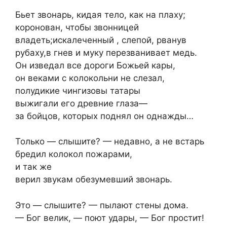
Бьет звонарь, кидая тело, как на плаху;
коронован, чтобы звонницей
владеть;искалеченный , слепой, рванув
рубаху,в гнев и муку перезванивает медь.
Он изведал все дороги Божьей кары,
он веками с колокольни не слезал,
полудикие чингизовы татары
выжигали его древние глаза—
за бойцов, которых поднял он однажды…
Только — слышите? — недавно, а не встарь
бредил колокол пожарами,
и так же
верил звукам обезумевший звонарь.
Это — слышите? — пылают стены дома.
— Бог велик, — поют удары, — Бог простит!