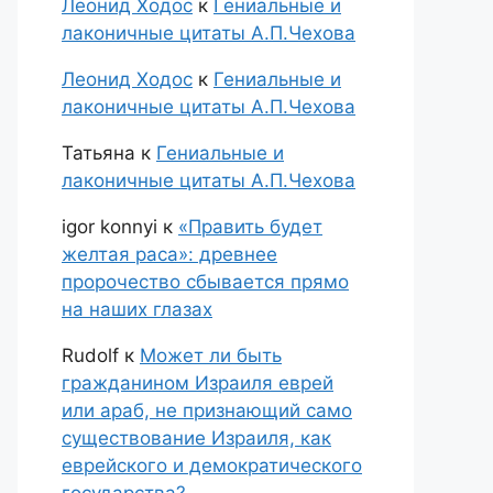
Леонид Ходос
к
Гениальные и
лаконичные цитаты А.П.Чехова
Леонид Ходос
к
Гениальные и
лаконичные цитаты А.П.Чехова
Татьяна
к
Гениальные и
лаконичные цитаты А.П.Чехова
igor konnyi
к
«Править будет
желтая раса»: древнее
пророчество сбывается прямо
на наших глазах
Rudolf
к
Может ли быть
гражданином Израиля еврей
или араб, не признающий само
существование Израиля, как
еврейского и демократического