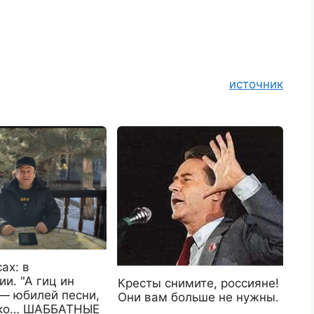
источник
ах: в
и. "А гиц ин
Кресты снимите, россияне!
 — юбилей песни,
Они вам больше не нужны.
ько… ШАББАТНЫЕ