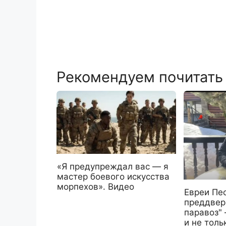
Рекомендуем почитать
«Я предупреждал вас — я
мастер боевого искусства
морпехов». Видео
Евреи Пес
преддвери
паравоз"
и не тол