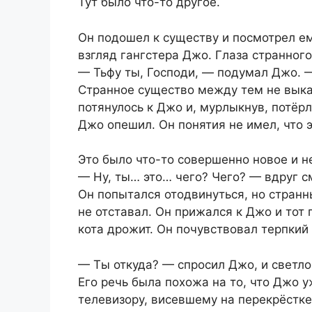
Тут было что-то другое.
Он подошел к существу и посмотрел ем
взгляд гангстера Джо. Глаза странног
— Тьфу ты, Господи, — подумал Джо. —
Странное существо между тем не выказ
потянулось к Джо и, мурлыкнув, потёрл
Джо опешил. Он понятия не имел, что э
Это было что-то совершенно новое и н
— Ну, ты… это… чего? Чего? — вдруг с
Он попытался отодвинуться, но странный
не отставал. Он прижался к Джо и тот
кота дрожит. Он почувствовал терпкий 
— Ты откуда? — спросил Джо, и светло
Его речь была похожа на то, что Джо 
телевизору, висевшему на перекрёстк