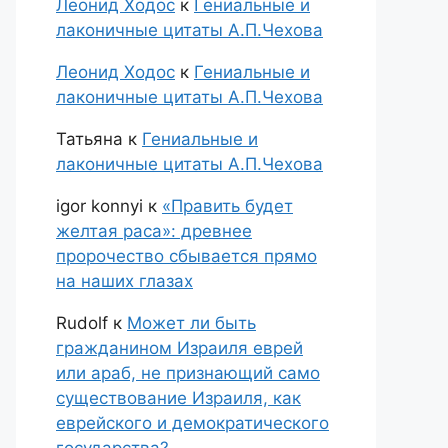
Леонид Ходос
к
Гениальные и
лаконичные цитаты А.П.Чехова
Леонид Ходос
к
Гениальные и
лаконичные цитаты А.П.Чехова
Татьяна
к
Гениальные и
лаконичные цитаты А.П.Чехова
igor konnyi
к
«Править будет
желтая раса»: древнее
пророчество сбывается прямо
на наших глазах
Rudolf
к
Может ли быть
гражданином Израиля еврей
или араб, не признающий само
существование Израиля, как
еврейского и демократического