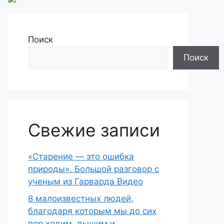
Поиск
Поиск
Свежие записи
«Старение — это ошибка
природы». Большой разговор с
ученым из Гарварда Видео
8 малоизвестных людей,
благодаря которым мы до сих
пор ходим, дышим и