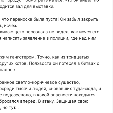
о городу. Посмотреть на всё, что он видел по
ходится зал для выставки.
, что переноска была пуста! Он забыл закрыть
ц исчез.
живающего персонала не видел, как исчез его
я написать заявление в полиции, где над ним
м гангстером. Точно, как из тридцатых
других котов. Полхвоста он потерял в битвах с
 надвое.
ранное светло-коричневое существо,
осреди тысячи людей, сновавших туда-сюда, и
е подозревало, в какой опасности находится.
 бросался вперёд. В атаку. Защищая свою
, но тут…