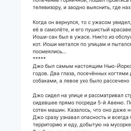
попечение горничной, пошел пройтись п
телевизору, и заодно выяснить, где на
Когда он вернулся, то с ужасом увидел
её в самолёте, и его пушистый красаве
Иоши-сан был в ужасе. Никто из обслу
кот. Иоши метался по улицам и пыталс
посмеялись…
*****
Джо был самым настоящим Нью-Йоркски
годов. Два глаза, посечённых когтями 
собаками, а левое ухо было рассечено
Джо сидел на улице и рассматривал ст
сидевшее прямо посреди 5-й Авеню. П
сотен машин. Казалось, что оно даже н
Джо сразу узнавал опасность и всегда
территорию и еду, добытую на мусорке