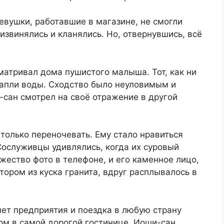
девушки, работавшие в магазине, не смогли
извинялись и кланялись. Но, отвернувшись, всё
матривал дома пушистого малыша. Тот, как ни
капли воды. Сходство было неуловимым и
-сан смотрел на своё отражение в другой
только переночевать. Ему стало нравиться
Сослуживцы удивлялись, когда их суровый
жество фото в телефоне, и его каменное лицо,
ором из куска гранита, вдруг расплывалось в
чет предприятия и поездка в любую страну
ом в самой дорогой гостинице. Иоши-сан