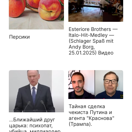
Esteriore Brothers —
Italo-Hit-Medley —
Персики
(Schlager Spaß mit
Andy Borg,
25.01.2025) Видео
Тайная сделка
чекиста Путина и
агента "Краснова"
…Ближайший друг
(Трампа).
царька: психопат,
убийца, миллиардер