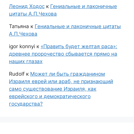
Леонид Ходос
к
Гениальные и лаконичные
цитаты А.П.Чехова
Татьяна
к
Гениальные и лаконичные цитаты
А.П.Чехова
igor konnyi
к
«Править будет желтая раса»:
древнее пророчество сбывается прямо на
наших глазах
Rudolf
к
Может ли быть гражданином
Израиля еврей или араб, не признающий
само существование Израиля, как
еврейского и демократического
государства?