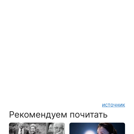
источник
Рекомендуем почитать