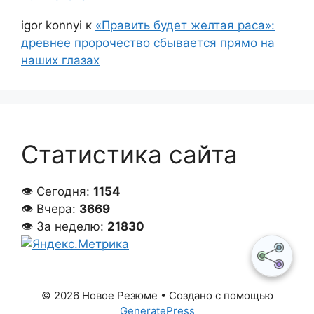
igor konnyi
к
«Править будет желтая раса»:
древнее пророчество сбывается прямо на
наших глазах
Статистика сайта
👁 Сегодня:
1154
👁 Вчера:
3669
👁 За неделю:
21830
© 2026 Новое Резюме
• Создано с помощью
GeneratePress