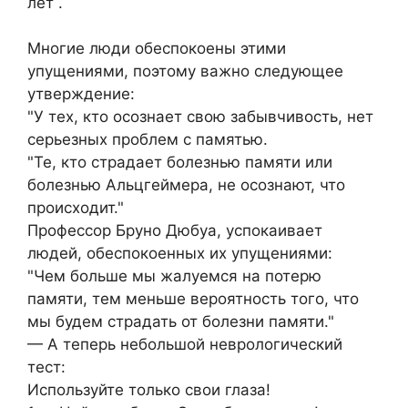
лет .
Многие люди обеспокоены этими
упущениями, поэтому важно следующее
утверждение:
"У тех, кто осознает свою забывчивость, нет
серьезных проблем с памятью.
"Те, кто страдает болезнью памяти или
болезнью Альцгеймера, не осознают, что
происходит."
Профессор Бруно Дюбуа, успокаивает
людей, обеспокоенных их упущениями:
"Чем больше мы жалуемся на потерю
памяти, тем меньше вероятность того, что
мы будем страдать от болезни памяти."
— А теперь небольшой неврологический
тест:
Используйте только свои глаза!