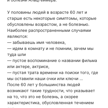
и болезни Альцгеймера.
У половины людей в возрасте 60 лет и
старше есть некоторые симптомы, которые
обусловлены возрастом, а не болезнью.
Наиболее распространенными случаями
являются:
— забываешь имя человека,
— идем в комнату и не помним, зачем мы
туда шли
— пустое воспоминание о названии фильма
или актере, актрисе,
— пустая трата времени на поиски того, где
мы оставили наши очки или ключи …
После 60 лет у большинства людей
возникают такие трудности, что указывает
на то, что это не болезнь, а скорее
характеристика, обусловленная течением