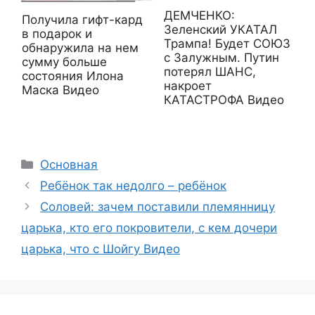
ДЕМЧЕНКО:
Получила гифт-кард
Зеленский УКАТАЛ
в подарок и
Трампа! Будет СОЮЗ
обнаружила на нем
с Залужным. Путин
сумму больше
потерял ШАНС,
состояния Илона
накроет
Маска Видео
КАТАСТРОФА Видео
Рубрики
Основная
Ребёнок так недолго – ребёнок
Соловей: зачем поставили племянницу
царька, кто его покровители, с кем дочери
царька, что с Шойгу Видео