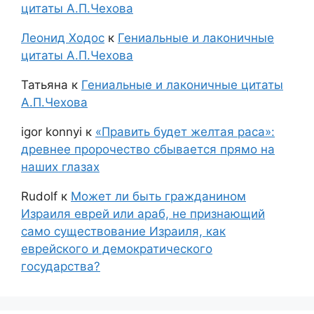
цитаты А.П.Чехова
Леонид Ходос
к
Гениальные и лаконичные
цитаты А.П.Чехова
Татьяна
к
Гениальные и лаконичные цитаты
А.П.Чехова
igor konnyi
к
«Править будет желтая раса»:
древнее пророчество сбывается прямо на
наших глазах
Rudolf
к
Может ли быть гражданином
Израиля еврей или араб, не признающий
само существование Израиля, как
еврейского и демократического
государства?