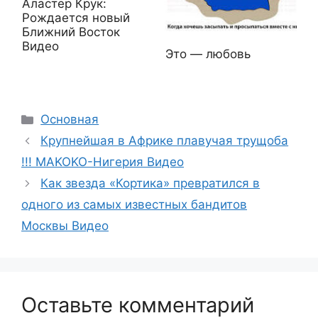
Аластер Крук:
Рождается новый
Ближний Восток
Видео
Это — любовь
Рубрики
Основная
Крупнейшая в Африке плавучая трущоба
!!! MAKOKO-Нигерия Видео
Как звезда «Кортика» превратился в
одного из самых известных бандитов
Москвы Видео
Оставьте комментарий