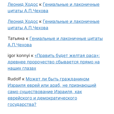
Леонид Ходос
к
Гениальные и лаконичные
цитаты А.П.Чехова
Леонид Ходос
к
Гениальные и лаконичные
цитаты А.П.Чехова
Татьяна
к
Гениальные и лаконичные цитаты
А.П.Чехова
igor konnyi
к
«Править будет желтая раса»:
древнее пророчество сбывается прямо на
наших глазах
Rudolf
к
Может ли быть гражданином
Израиля еврей или араб, не признающий
само существование Израиля, как
еврейского и демократического
государства?