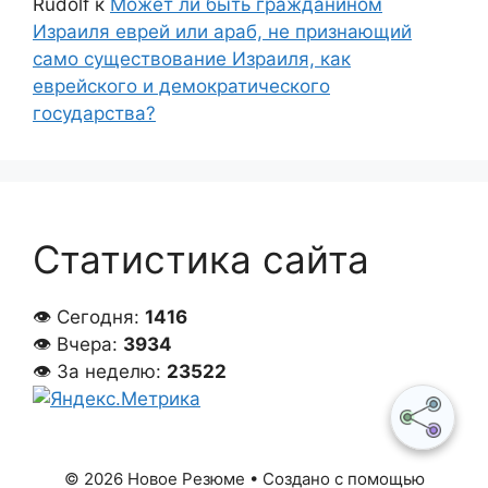
Rudolf
к
Может ли быть гражданином
Израиля еврей или араб, не признающий
само существование Израиля, как
еврейского и демократического
государства?
Статистика сайта
👁 Сегодня:
1416
👁 Вчера:
3934
👁 За неделю:
23522
© 2026 Новое Резюме
• Создано с помощью