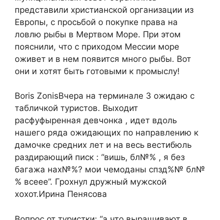
представили христианской организации из
Европы, с просьбой о покупке права на
ловлю рыбы в Мертвом Море. При этом
пояснили, что с приходом Мессии море
оживет и в нем появится много рыбы. Вот
они и хотят быть готовыми к промыслу!
Boris ZonisВчера на терминале 3 ожидаю с
табличкой туристов. Выходит
расфуфыренная девчонка , идет вдоль
нашего ряда ожидающих по направлению к
дамочке средних лет и на весь вестибюль
раздирающий писк : “вишь, бл№% , я без
багажа нах№%? мои чемоданы спзд%№ бл№
% всеее”. Грохнул дружный мужской
хохот.Ирина Пенясова
Вопрос от туристки: “а что выращивают в