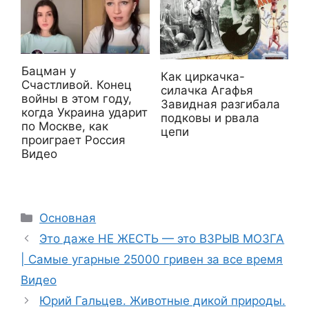
Бацман у
Как циркачка-
Счастливой. Конец
силачка Агафья
войны в этом году,
Завидная разгибала
когда Украина ударит
подковы и рвала
по Москве, как
цепи
проиграет Россия
Видео
Рубрики
Основная
Это даже НЕ ЖЕСТЬ — это ВЗРЫВ МОЗГА
| Самые угарные 25000 гривен за все время
Видео
Юрий Гальцев. Животные дикой природы.