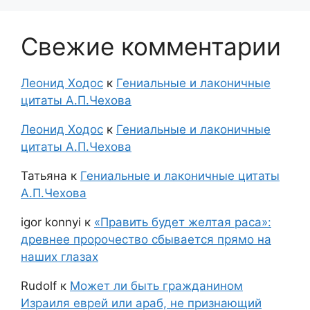
Свежие комментарии
Леонид Ходос
к
Гениальные и лаконичные
цитаты А.П.Чехова
Леонид Ходос
к
Гениальные и лаконичные
цитаты А.П.Чехова
Татьяна
к
Гениальные и лаконичные цитаты
А.П.Чехова
igor konnyi
к
«Править будет желтая раса»:
древнее пророчество сбывается прямо на
наших глазах
Rudolf
к
Может ли быть гражданином
Израиля еврей или араб, не признающий