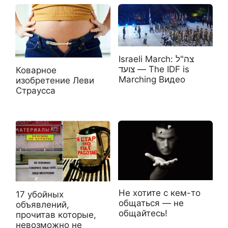
Israeli March: צה"ל
צועד — The IDF is
Коварное
Marching Видео
изобретение Леви
Страусса
Не хотите с кем-то
17 убойных
общаться — не
объявлений,
общайтесь!
прочитав которые,
невозможно не