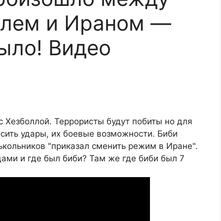
илем и Ираном —
было! Видео
с Хезболлой. Террористы будут побиты но для
сить удары, их боевые возможности. Биби
ькольников "приказал сменить режим в Иране".
ами и где был биби? Там же где биби был 7