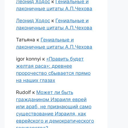
Леонид Ходос
к
Гениальные и
лаконичные цитаты А.П.Чехова
Леонид Ходос
к
Гениальные и
лаконичные цитаты А.П.Чехова
Татьяна
к
Гениальные и
лаконичные цитаты А.П.Чехова
igor konnyi
к
«Править будет
желтая раса»: древнее
пророчество сбывается прямо
на наших глазах
Rudolf
к
Может ли быть
гражданином Израиля еврей
или араб, не признающий само
существование Израиля, как
еврейского и демократического