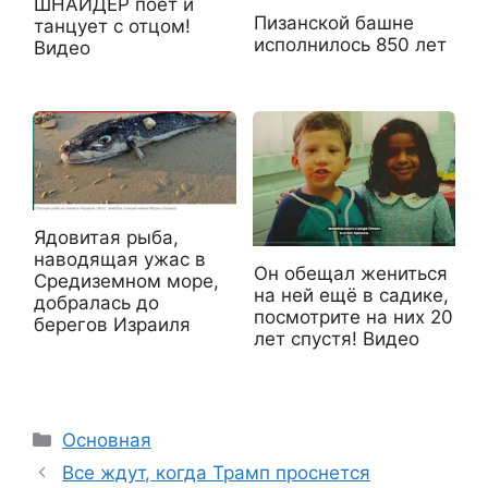
ШНАЙДЕР поет и
Пизанской башне
танцует с отцом!
исполнилось 850 лет
Видео
Ядовитая рыба,
наводящая ужас в
Он обещал жениться
Средиземном море,
на ней ещё в садике,
добралась до
посмотрите на них 20
берегов Израиля
лет спустя! Видео
Рубрики
Основная
Все ждут, когда Трамп проснется