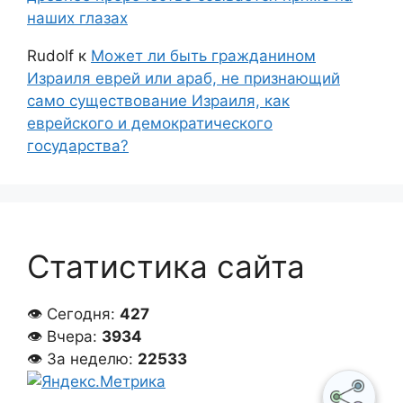
наших глазах
Rudolf
к
Может ли быть гражданином
Израиля еврей или араб, не признающий
само существование Израиля, как
еврейского и демократического
государства?
Статистика сайта
👁 Сегодня:
427
👁 Вчера:
3934
👁 За неделю:
22533