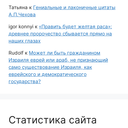
Татьяна
к
Гениальные и лаконичные цитаты
А.П.Чехова
igor konnyi
к
«Править будет желтая раса»:
древнее пророчество сбывается прямо на
наших глазах
Rudolf
к
Может ли быть гражданином
Израиля еврей или араб, не признающий
само существование Израиля, как
еврейского и демократического
государства?
Статистика сайта