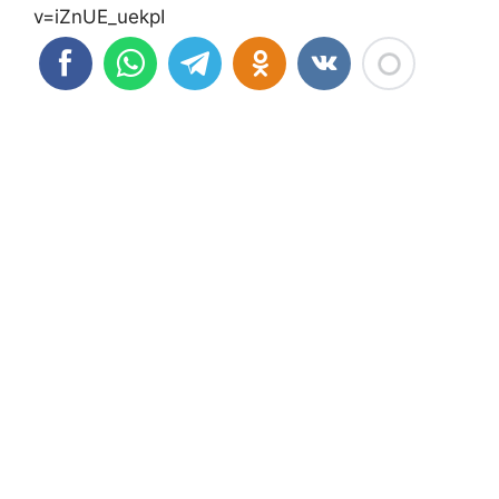
v=iZnUE_uekpI