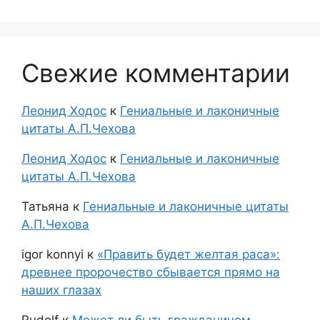
Свежие комментарии
Леонид Ходос
к
Гениальные и лаконичные
цитаты А.П.Чехова
Леонид Ходос
к
Гениальные и лаконичные
цитаты А.П.Чехова
Татьяна
к
Гениальные и лаконичные цитаты
А.П.Чехова
igor konnyi
к
«Править будет желтая раса»:
древнее пророчество сбывается прямо на
наших глазах
Rudolf
к
Может ли быть гражданином