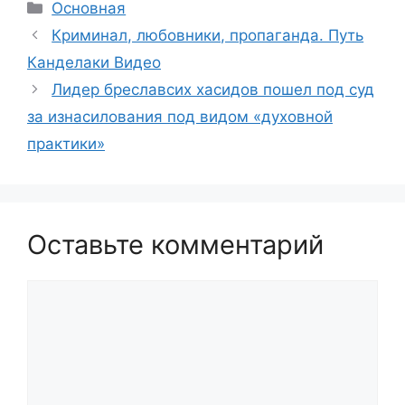
Рубрики
Основная
Криминал, любовники, пропаганда. Путь
Канделаки Видео
Лидер бреславсих хасидов пошел под суд
за изнасилования под видом «духовной
практики»
Оставьте комментарий
Комментарий