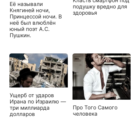
Класть смартфон под
Её называли
подушку вредно для
Княгиней ночи,
здоровья
Принцессой ночи. В
неё был влюблён
юный поэт А.С.
Пушкин.
Ущерб от ударов
Ирана по Израилю —
Про Того Самого
три миллиарда
человека
долларов