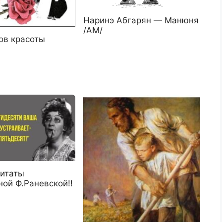
Наринэ Абгарян — Манюня
/АМ/
ов красоты
итаты
ой Ф.Раневской!!