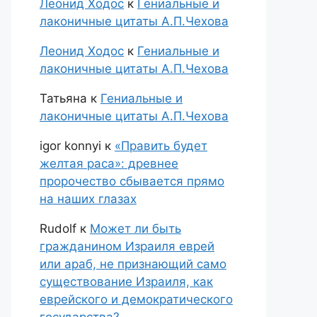
Леонид Ходос
к
Гениальные и
лаконичные цитаты А.П.Чехова
Леонид Ходос
к
Гениальные и
лаконичные цитаты А.П.Чехова
Татьяна
к
Гениальные и
лаконичные цитаты А.П.Чехова
igor konnyi
к
«Править будет
желтая раса»: древнее
пророчество сбывается прямо
на наших глазах
Rudolf
к
Может ли быть
гражданином Израиля еврей
или араб, не признающий само
существование Израиля, как
еврейского и демократического