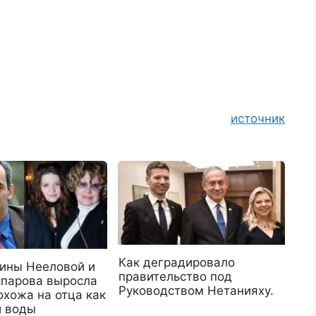
источник
Как деградировало
ины Нееловой и
правительство под
спарова выросла
Руководством Нетанияху.
охожа на отца как
и воды