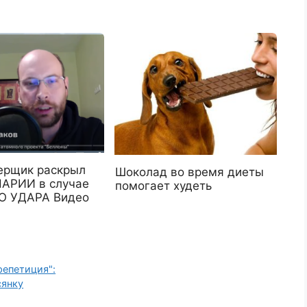
ерщик раскрыл
Шоколад во время диеты
АРИИ в случае
помогает худеть
О УДАРА Видео
репетиция":
сянку