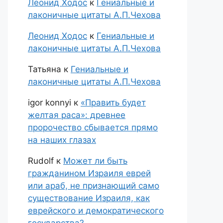
Леонид Ходос
к
Гениальные и
лаконичные цитаты А.П.Чехова
Леонид Ходос
к
Гениальные и
лаконичные цитаты А.П.Чехова
Татьяна
к
Гениальные и
лаконичные цитаты А.П.Чехова
igor konnyi
к
«Править будет
желтая раса»: древнее
пророчество сбывается прямо
на наших глазах
Rudolf
к
Может ли быть
гражданином Израиля еврей
или араб, не признающий само
существование Израиля, как
еврейского и демократического