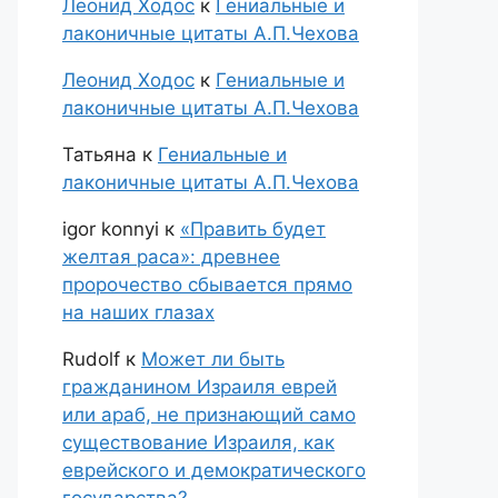
Леонид Ходос
к
Гениальные и
лаконичные цитаты А.П.Чехова
Леонид Ходос
к
Гениальные и
лаконичные цитаты А.П.Чехова
Татьяна
к
Гениальные и
лаконичные цитаты А.П.Чехова
igor konnyi
к
«Править будет
желтая раса»: древнее
пророчество сбывается прямо
на наших глазах
Rudolf
к
Может ли быть
гражданином Израиля еврей
или араб, не признающий само
существование Израиля, как
еврейского и демократического