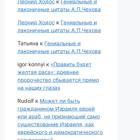
Леонид Ходос
к
Гениальные и
лаконичные цитаты А.П.Чехова
Леонид Ходос
к
Гениальные и
лаконичные цитаты А.П.Чехова
Татьяна
к
Гениальные и
лаконичные цитаты А.П.Чехова
igor konnyi
к
«Править будет
желтая раса»: древнее
пророчество сбывается прямо
на наших глазах
Rudolf
к
Может ли быть
гражданином Израиля еврей
или араб, не признающий само
существование Израиля, как
еврейского и демократического