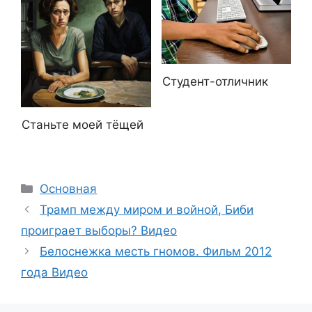
Студент-отличник
Станьте моей тёщей
Рубрики
Основная
Трамп между миром и войной, Биби
проиграет выборы? Видео
Белоснежка месть гномов. Фильм 2012
года Видео