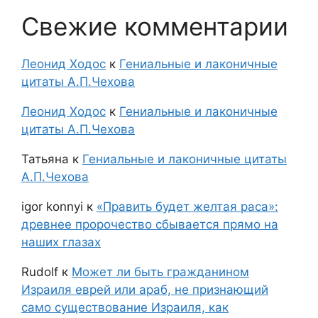
Свежие комментарии
Леонид Ходос
к
Гениальные и лаконичные
цитаты А.П.Чехова
Леонид Ходос
к
Гениальные и лаконичные
цитаты А.П.Чехова
Татьяна
к
Гениальные и лаконичные цитаты
А.П.Чехова
igor konnyi
к
«Править будет желтая раса»:
древнее пророчество сбывается прямо на
наших глазах
Rudolf
к
Может ли быть гражданином
Израиля еврей или араб, не признающий
само существование Израиля, как