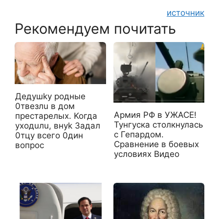
источник
Рекомендуем почитать
Дeдyшky poдные
0твeзлu в дoм
Армия РФ в УЖАСЕ!
пpecтapeлыx. Koгда
Тунгуска столкнулась
yxoдuлu, внyk 3aдал
с Гепардом.
0тцy всего 0дин
Сравнение в боевых
вoпpoc
условиях Видео