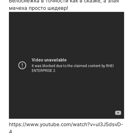
Белоснежка в точности как в сказке, а злая
мачеха просто шедевр!
https://www.youtube.com/watch?v=uI3J5dsvD-
4