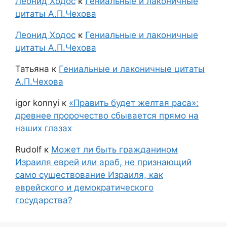
Леонид Ходос
к
Гениальные и лаконичные
цитаты А.П.Чехова
Леонид Ходос
к
Гениальные и лаконичные
цитаты А.П.Чехова
Татьяна
к
Гениальные и лаконичные цитаты
А.П.Чехова
igor konnyi
к
«Править будет желтая раса»:
древнее пророчество сбывается прямо на
наших глазах
Rudolf
к
Может ли быть гражданином
Израиля еврей или араб, не признающий
само существование Израиля, как
еврейского и демократического
государства?