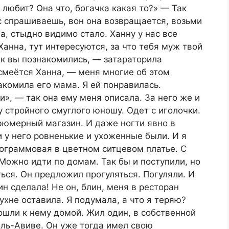
ё любит? Она что, богачка какая то?»
— Так
ас спрашиваешь, вон она возвращается, возьми
а, стыдно видимо стало. Ханну у нас все
Ханна, тут интересуются, за что тебя муж твой
как вы познакомились, — затараторила
смеётся Ханна, — меня многие об этом
акомила его мама. Я ей понравилась.
и», — так она ему меня описала. За него же и
у стройного смуглого юношу. Одет с иголочки.
фюмерный магазин. И даже ногти явно в
 у него ровненькие и ухоженные были. И я
лограммовая в цветном ситцевом платье. С
 Можно идти по домам. Так бы и поступили, но
ся. Он предложил прогуляться. Погуляли. И
ин сделала! Не он, блин, меня в ресторан
ухне оставила. Я подумала, а что я теряю?
Пошли к нему домой. Жил один, в собственной
ель-Авиве. Он уже тогда имел свою