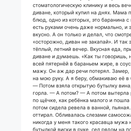
стоматологическую клинику и весь веч
диване, который купил на днях. Мама п
блюд, одно из которых, это баранина с
есть руками очень даже нормально, и э
вкусно. А он только и делал, что смот
«осторожно, диван не закапай».
И так 
тёплый, летний вечер. Вкусная еда, при
диване и думаешь. «Как ты говоришь, 
всей пятернёй в бараньем жире, в соус
мажу. Он аж дар речи потерял. Замер,
на мою руку. А я беру, обмакиваю её в
— Потом взяла открытую бутылку вина, 
горла. — А потом? — А потом вытерла 
по щёчке, как ребёнка малого и пошла 
потом сидела ревела в ванной, пьяная
оттирал. Обливалась слезами самосожа
никогда у меня такого красавца мужа н
бутылкой виски в руке, сел рядом на п