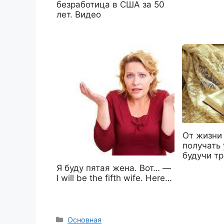
безработица в США за 50
лет. Видео
От жизни
получать 
будучи т
Я буду пятая жена. Вот… —
I will be the fifth wife. Here…
Рубрики
Основная