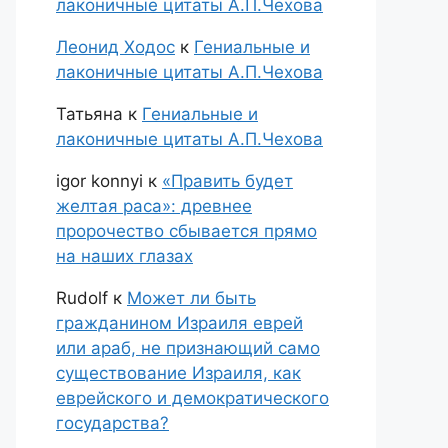
лаконичные цитаты А.П.Чехова
Леонид Ходос
к
Гениальные и
лаконичные цитаты А.П.Чехова
Татьяна
к
Гениальные и
лаконичные цитаты А.П.Чехова
igor konnyi
к
«Править будет
желтая раса»: древнее
пророчество сбывается прямо
на наших глазах
Rudolf
к
Может ли быть
гражданином Израиля еврей
или араб, не признающий само
существование Израиля, как
еврейского и демократического
государства?