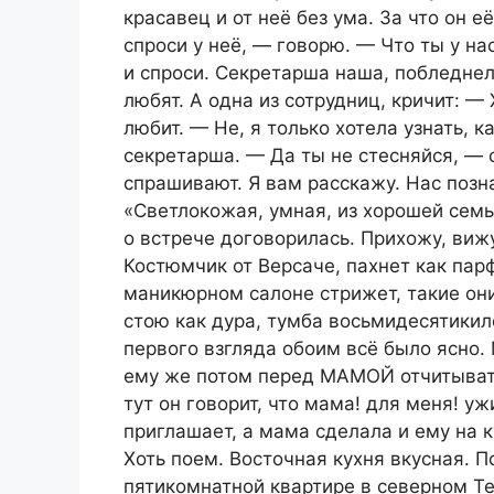
красавец и от неё без ума. За что он е
спроси у неё, — говорю. — Что ты у н
и спроси. Секретарша наша, побледнел
любят. А одна из сотрудниц, кричит:
— 
любит. — Не, я только хотела узнать, 
секретарша.
— Да ты не стесняйся, — 
спрашивают. Я вам расскажу. Нас позн
«Светлокожая, умная, из хорошей семь
о встрече договорилась. Прихожу, виж
Костюмчик от Версаче, пахнет как пар
маникюрном салоне стрижет, такие они
стою как дура, тумба восьмидесятики
первого взгляда обоим всё было ясно.
ему же потом перед МАМОЙ отчитывать
тут он говорит, что мама! для меня! уж
приглашает, а мама сделала и ему на к
Хоть поем. Восточная кухня вкусная. 
пятикомнатной квартире в северном Т