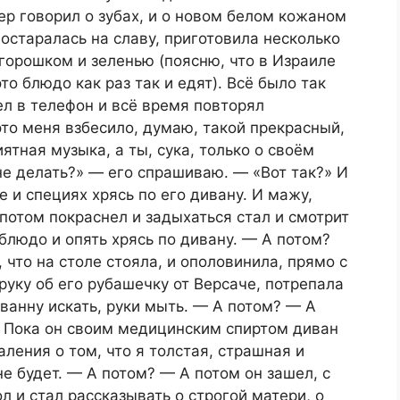
ер говорил о зубах, и о новом белом кожаном
остаралась на славу, приготовила несколько
 горошком и зеленью (поясню, что в Израиле
то блюдо как раз так и едят). Всё было так
рел в телефон и всё время повторял
это меня взбесило, думаю, такой прекрасный,
ятная музыка, а ты, сука, только о своём
не делать?» — его спрашиваю. — «Вот так?» И
е и специях хрясь по его дивану. И мажу,
 потом покраснел и задыхаться стал и смотрит
 блюдо и опять хрясь по дивану. — А потом?
что на столе стояла, и ополовинила, прямо с
руку об его рубашечку от Версаче, потрепала
ванну искать, руки мыть. — А потом? — А
. Пока он своим медицинским спиртом диван
ления о том, что я толстая, страшная и
е будет. — А потом? — А потом он зашел, с
ол и стал рассказывать о строгой матери, о