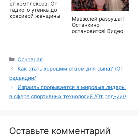
от комплексов: От
гадкого утенка до
красивой женщины
Мавзолей разрушат!
Останкино
остановится! Видео
Рубрики
Основная
Как стать хорошим отцом для сына? /От
редакции/
Израиль прорывается в мировые лидеры
в сфере спортивных технологий /От ред-ии//
Оставьте комментарий