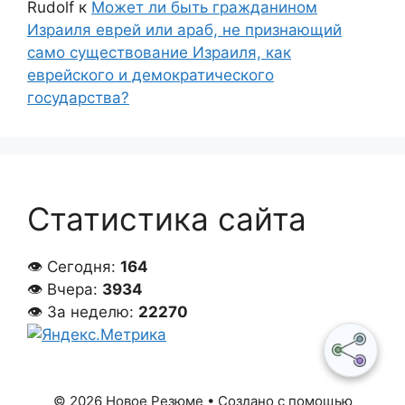
Rudolf
к
Может ли быть гражданином
Израиля еврей или араб, не признающий
само существование Израиля, как
еврейского и демократического
государства?
Статистика сайта
👁 Сегодня:
164
👁 Вчера:
3934
👁 За неделю:
22270
© 2026 Новое Резюме
• Создано с помощью