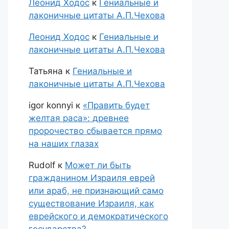
Леонид Ходос
к
Гениальные и
лаконичные цитаты А.П.Чехова
Леонид Ходос
к
Гениальные и
лаконичные цитаты А.П.Чехова
Татьяна
к
Гениальные и
лаконичные цитаты А.П.Чехова
igor konnyi
к
«Править будет
желтая раса»: древнее
пророчество сбывается прямо
на наших глазах
Rudolf
к
Может ли быть
гражданином Израиля еврей
или араб, не признающий само
существование Израиля, как
еврейского и демократического