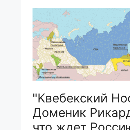
"Kвебекский Но
Доменик Рикард
что ждет Росси