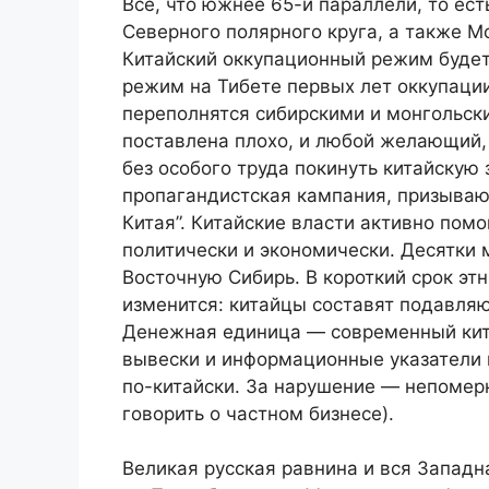
Всё, что южнее 65-й параллели, то ес
Северного полярного круга, а также М
Китайский оккупационный режим буде
режим на Тибете первых лет оккупаци
переполнятся сибирскими и монгольск
поставлена плохо, и любой желающий,
без особого труда покинуть китайскую 
пропагандистская кампания, призываю
Китая”. Китайские власти активно пом
политически и экономически. Десятки
Восточную Сибирь. В короткий срок эт
изменится: китайцы составят подавляю
Денежная единица — современный кит
вывески и информационные указатели 
по-китайски. За нарушение — непомер
говорить о частном бизнесе).
Великая русская равнина и вся Западна