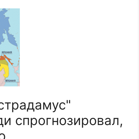
страдамус"
и спрогнозировал,
ю