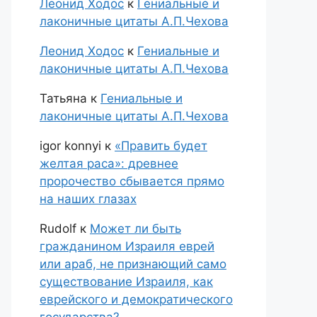
Леонид Ходос
к
Гениальные и
лаконичные цитаты А.П.Чехова
Леонид Ходос
к
Гениальные и
лаконичные цитаты А.П.Чехова
Татьяна
к
Гениальные и
лаконичные цитаты А.П.Чехова
igor konnyi
к
«Править будет
желтая раса»: древнее
пророчество сбывается прямо
на наших глазах
Rudolf
к
Может ли быть
гражданином Израиля еврей
или араб, не признающий само
существование Израиля, как
еврейского и демократического