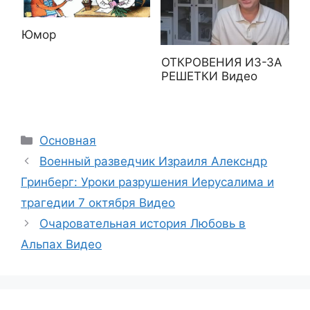
Юмор
ОТКРОВЕНИЯ ИЗ-ЗА
РЕШЕТКИ Видео
Рубрики
Основная
Военный разведчик Израиля Алексндр
Гринберг: Уроки разрушения Иерусалима и
трагедии 7 октября Видео
Очаровательная история Любовь в
Альпах Видео