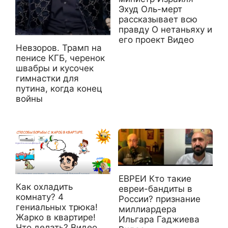
Эхуд Оль-мерт
рассказывает всю
правду О нетаньяху и
его проект Видео
Невзоров. Трамп на
пенисе КГБ, черенок
швабры и кусочек
гимнастки для
путина, когда конец
войны
ЕВРЕИ Кто такие
Как охладить
евреи-бандиты в
комнату? 4
России? признание
гениальных трюка!
миллиардера
Жарко в квартире!
Ильгара Гаджиева
Что делать? Видео