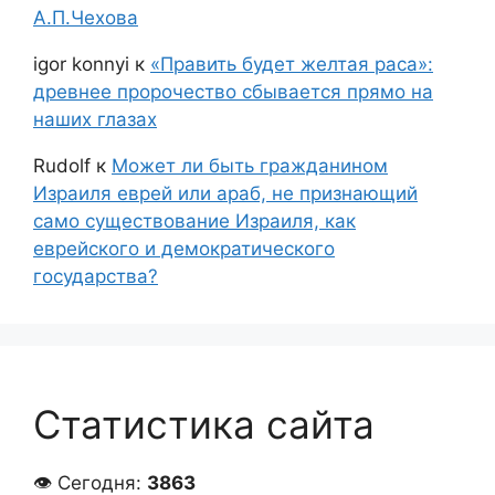
А.П.Чехова
igor konnyi
к
«Править будет желтая раса»:
древнее пророчество сбывается прямо на
наших глазах
Rudolf
к
Может ли быть гражданином
Израиля еврей или араб, не признающий
само существование Израиля, как
еврейского и демократического
государства?
Статистика сайта
👁 Сегодня:
3863