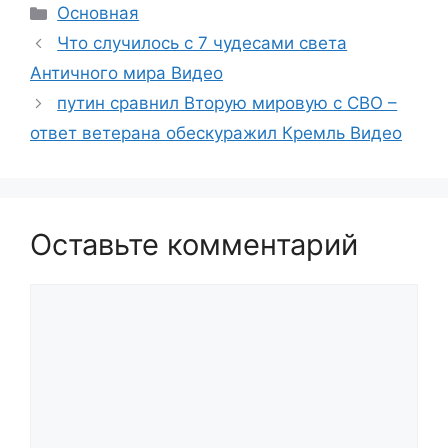
Рубрики
Основная
Что случилось с 7 чудесами света
Античного мира Видео
путин сравнил Вторую мировую с СВО –
ответ ветерана обескуражил Кремль Видео
Оставьте комментарий
Комментарий