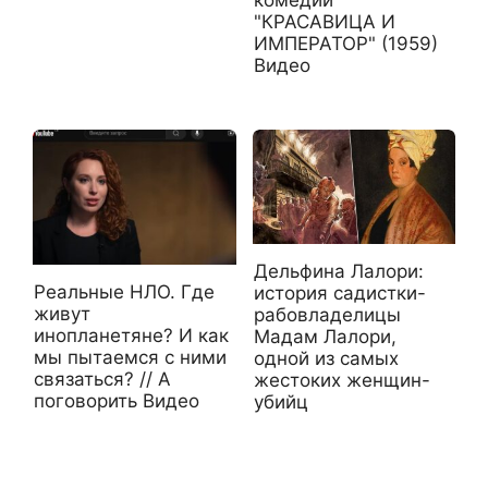
комедии
"КРАСАВИЦА И
ИМПЕРАТОР" (1959)
Видео
Дельфина Лалори:
Реальные НЛО. Где
история садистки-
живут
рабовладелицы
инопланетяне? И как
Мадам Лалори,
мы пытаемся с ними
одной из самых
связаться? // А
жестоких женщин-
поговорить Видео
убийц