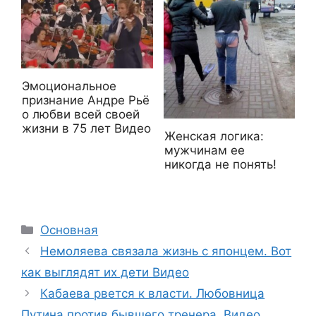
Эмоциональное
признание Андре Рьё
о любви всей своей
жизни в 75 лет Видео
Женская логика:
мужчинам ее
никогда не понять!
Рубрики
Основная
Немоляева связала жизнь с японцем. Вот
как выглядят их дети Видео
Кабаева рвется к власти. Любовница
Путина против бывшего тренера. Видео