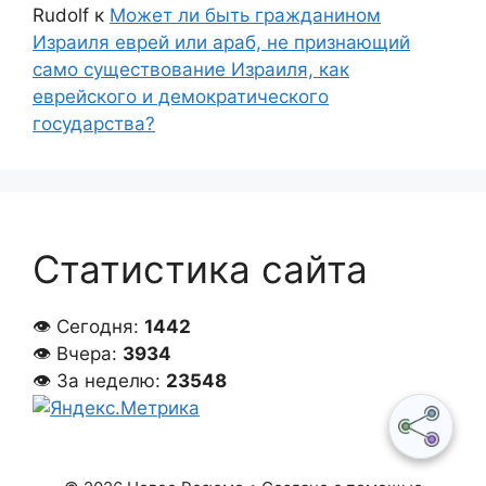
Rudolf
к
Может ли быть гражданином
Израиля еврей или араб, не признающий
само существование Израиля, как
еврейского и демократического
государства?
Статистика сайта
👁 Сегодня:
1442
👁 Вчера:
3934
👁 За неделю:
23548