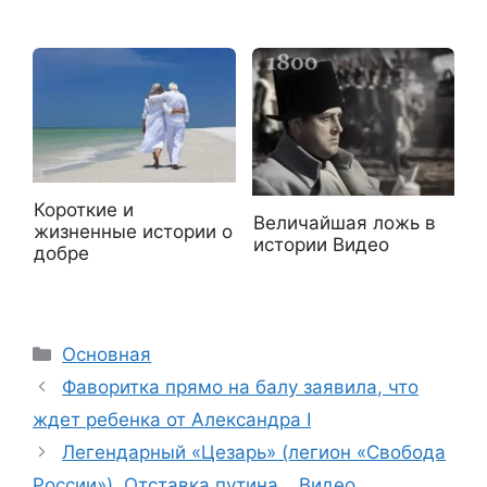
Короткие и
Величайшая ложь в
жизненные истории о
истории Видео
добре
Рубрики
Основная
Фаворитка прямо на балу заявила, что
ждет ребенка от Александра I
Легендарный «Цезарь» (легион «Свобода
России»). Отставка путина… Видео