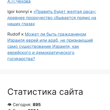
А.П.Чехова
igor konnyi
к
«Править будет желтая раса»:
древнее пророчество сбывается прямо на
наших глазах
Rudolf
к
Может ли быть гражданином
Израиля еврей или араб, не признающий
само существование Израиля, как
еврейского и демократического
государства?
Статистика сайта
👁 Сегодня:
895