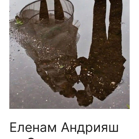
Еленам Андрияш