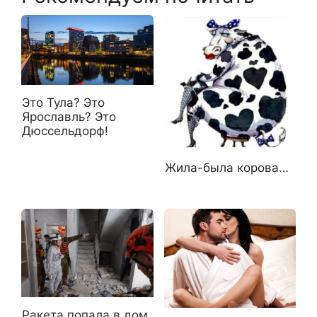
Это Тула? Это
Ярославль? Это
Дюссельдорф!
Жила-была корова…
Ракета попала в дом