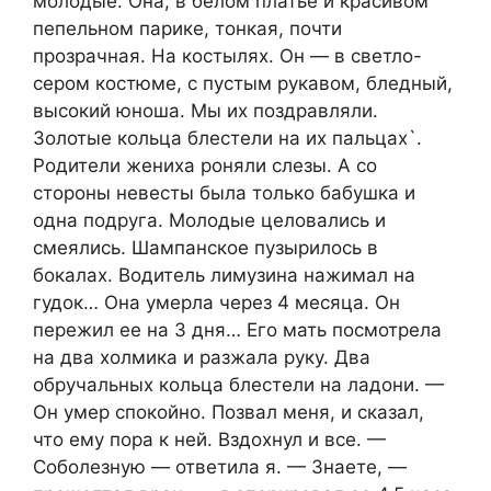
молодые. Она, в белом платье и красивом
пепельном парике, тонкая, почти
прозрачная. На костылях. Он — в светло-
сером костюме, с пустым рукавом, бледный,
высокий юноша. Мы их поздравляли.
Золотые кольца блестели на их пальцах`.
Родители жениха роняли слезы. А со
стороны невесты была только бабушка и
одна подруга. Молодые целовались и
смеялись. Шампанское пузырилось в
бокалах. Водитель лимузина нажимал на
гудок… Она умерла через 4 месяца. Он
пережил ее на 3 дня… Его мать посмотрела
на два холмика и разжала руку. Два
обручальных кольца блестели на ладони. —
Он умер спокойно. Позвал меня, и сказал,
что ему пора к ней. Вздохнул и все. —
Соболезную — ответила я. — Знаете, —