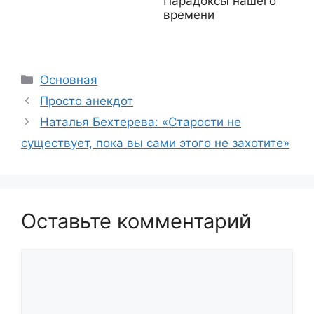
Парадоксы нашего
времени
Рубрики
Основная
Просто анекдот
Наталья Бехтерева: «Старости не
существует, пока вы сами этого не захотите»
Оставьте комментарий
Комментарий