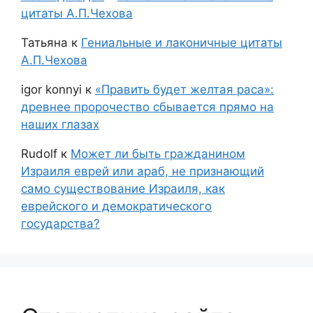
цитаты А.П.Чехова
Татьяна
к
Гениальные и лаконичные цитаты
А.П.Чехова
igor konnyi
к
«Править будет желтая раса»:
древнее пророчество сбывается прямо на
наших глазах
Rudolf
к
Может ли быть гражданином
Израиля еврей или араб, не признающий
само существование Израиля, как
еврейского и демократического
государства?