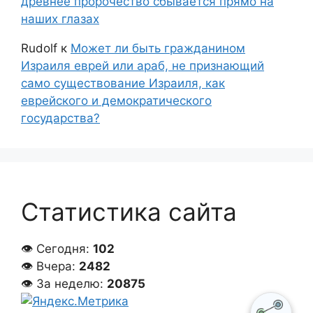
древнее пророчество сбывается прямо на
наших глазах
Rudolf
к
Может ли быть гражданином
Израиля еврей или араб, не признающий
само существование Израиля, как
еврейского и демократического
государства?
Статистика сайта
👁 Сегодня:
102
👁 Вчера:
2482
👁 За неделю:
20875