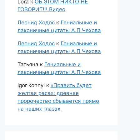
Lora
к
ОБ ЭТОМ НИКТО НЕ
ГОВОРИТ!!! Видео
Леонид Ходос
к
Гениальные и
лаконичные цитаты А.П.Чехова
Леонид Ходос
к
Гениальные и
лаконичные цитаты А.П.Чехова
Татьяна
к
Гениальные и
лаконичные цитаты А.П.Чехова
igor konnyi
к
«Править будет
желтая раса»: древнее
пророчество сбывается прямо
на наших глазах