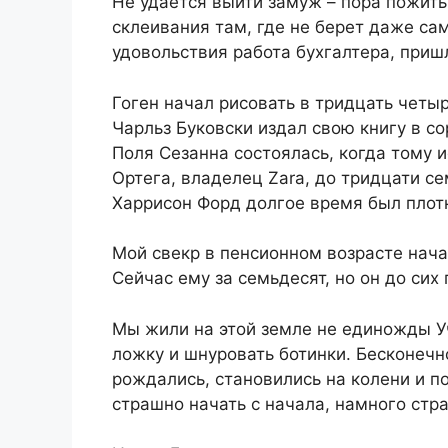
Не удается выйти замуж – пора пожить
склеивания там, где не берет даже с
удовольствия работа бухгалтера, приш
Гоген начал рисовать в тридцать четы
Чарльз Буковски издал свою книгу в с
Поля Сезанна состоялась, когда тому 
Ортега, владелец Zara, до тридцати с
Харрисон Форд долгое время был плот
Мой свекр в пенсионном возрасте нач
Сейчас ему за семьдесят, но он до сих
Мы жили на этой земле не единожды Уч
ложку и шнуровать ботинки. Бесконечн
рождались, становились на колени и п
страшно начать с начала, намного стра