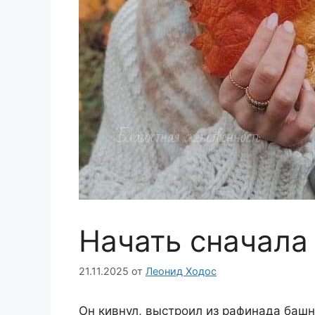
Начать сначала
21.11.2025
от
Леонид Ходос
Он кивнул, выстроил из рафинада башн