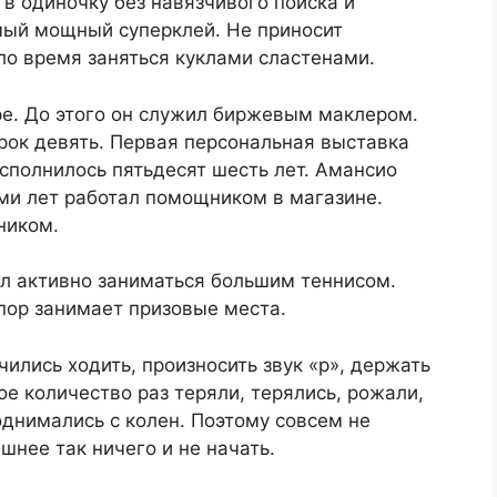
 в одиночку без навязчивого поиска и
амый мощный суперклей. Не приносит
ло время заняться куклами сластенами.
ре. До этого он служил биржевым маклером.
орок девять. Первая персональная выставка
исполнилось пятьдесят шесть лет. Амансио
еми лет работал помощником в магазине.
ником.
ал активно заниматься большим теннисом.
 пор занимает призовые места.
ились ходить, произносить звук «р», держать
ое количество раз теряли, терялись, рожали,
однимались с колен. Поэтому совсем не
шнее так ничего и не начать.