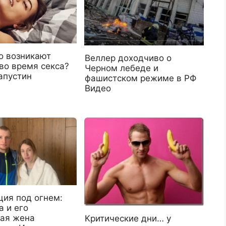
о возникают
Веллер доходчиво о
во время секса?
Черном лебеде и
апустин
фашистском режиме в РФ
Видео
ция под огнем:
а и его
ая жена
Критические дни… у