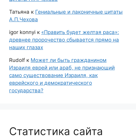
Татьяна
к
Гениальные и лаконичные цитаты
А.П.Чехова
igor konnyi
к
«Править будет желтая раса»:
древнее пророчество сбывается прямо на
наших глазах
Rudolf
к
Может ли быть гражданином
Израиля еврей или араб, не признающий
само существование Израиля, как
еврейского и демократического
государства?
Статистика сайта