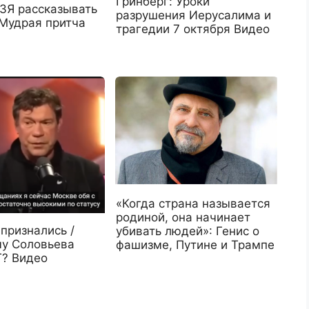
Гринберг: Уроки
ЗЯ рассказывать
разрушения Иерусалима и
удрая притча
трагедии 7 октября Видео
«Когда страна называется
родиной, она начинает
признались /
убивать людей»: Генис о
у Соловьева
фашизме, Путине и Трампе
? Видео