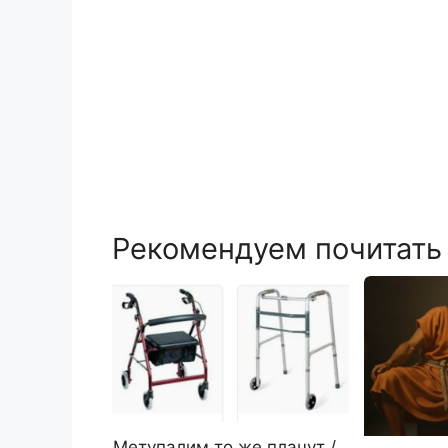
Рекомендуем почитать
Метупалим то же плачут /