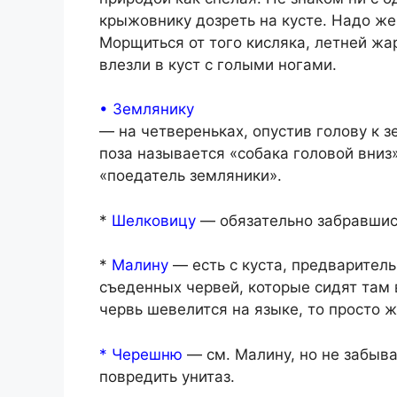
крыжовнику дозреть на кусте. Надо жев
Морщиться от того кисляка, летней жар
влезли в куст с голыми ногами.
• Землянику
— на четвереньках, опустив голову к зе
поза называется «собака головой вниз»
«поедатель земляники».
*
Шелковицу
— обязательно забравшис
*
Малину
— есть с куста, предварител
съеденных червей, которые сидят там 
червь шевелится на языке, то просто ж
* Черешню
— см. Малину, но не забыв
повредить унитаз.