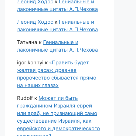
Леонид Ходос
к
Гениальные и
лаконичные цитаты А.П.Чехова
Леонид Ходос
к
Гениальные и
лаконичные цитаты А.П.Чехова
Татьяна
к
Гениальные и
лаконичные цитаты А.П.Чехова
igor konnyi
к
«Править будет
желтая раса»: древнее
пророчество сбывается прямо
на наших глазах
Rudolf
к
Может ли быть
гражданином Израиля еврей
или араб, не признающий само
существование Израиля, как
еврейского и демократического