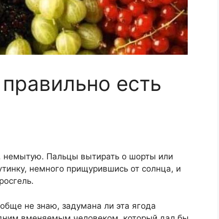
 правильно есть
, немытую. Пальцы вытирать о шорты или
утинку, немного прищурившись от солнца, и
росгель.
обще не знаю, задумана ли эта ягода
 одним вменяемым человеком, который дал бы