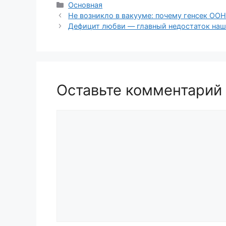
Рубрики
Основная
Не возникло в вакууме: почему генсек ООН
Дефицит любви — главный недостаток на
Оставьте комментарий
Комментарий