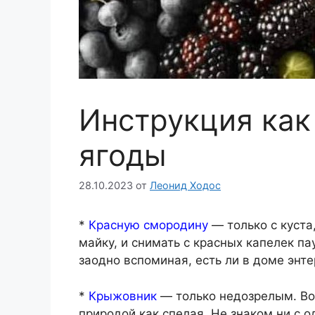
Инструкция как
ягоды
28.10.2023
от
Леонид Ходос
*
Красную смородину
— только с куста
майку, и снимать с красных капелек па
заодно вспоминая, есть ли в доме энте
*
Крыжовник
— только недозрелым. Во
природой как спелая. Не знаком ни с