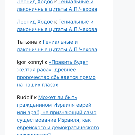
Леонид Ходос
к
Гениальные и
лаконичные цитаты А.П.Чехова
Леонид Ходос
к
Гениальные и
лаконичные цитаты А.П.Чехова
Татьяна
к
Гениальные и
лаконичные цитаты А.П.Чехова
igor konnyi
к
«Править будет
желтая раса»: древнее
пророчество сбывается прямо
на наших глазах
Rudolf
к
Может ли быть
гражданином Израиля еврей
или араб, не признающий само
существование Израиля, как
еврейского и демократического