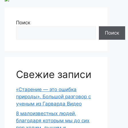
Поиск
Поиск
Свежие записи
«Старение — это ошибка
природы». Большой разговор с
ученым из Гарварда Видео
8 малоизвестных людей,
благодаря которым мы до сих
пор ходим, дышим и